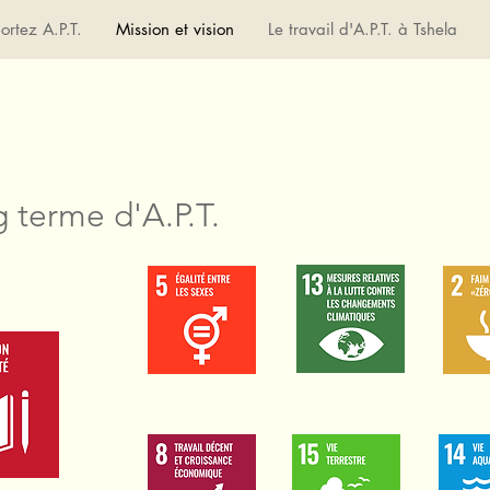
ortez A.P.T.
Mission et vision
Le travail d'A.P.T. à Tshela
g terme d'A.P.T.