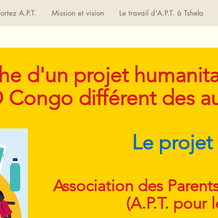
ortez A.P.T.
Mission et vision
Le travail d'A.P.T. à Tshela
che d'un projet humanita
 Congo différent des au
Le projet
Association des Paren
(A.P.T. pour 