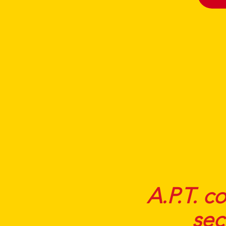
A.P.T. c
sec