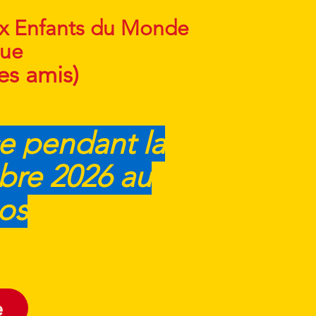
aux Enfants du Monde
que
es amis)
ce pendant la
bre 2026 au
os
e