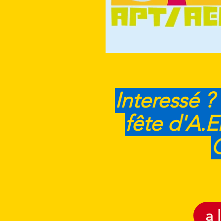
Interessé ?
fête d'A.
a