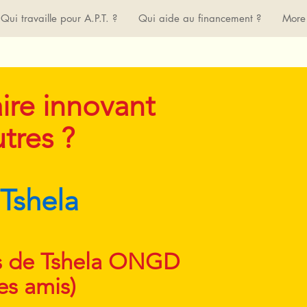
Qui travaille pour A.P.T. ?
Qui aide au financement ?
More
ire innovant
tres ?
 Tshela
ts de Tshela ONGD
les amis)