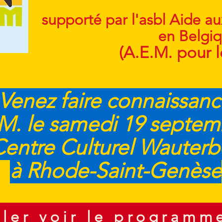
(APT
supporté par l'asbl Aide 
en Belgi
(A.E.M. pour l
 Venez faire connaissan
EM. le samedi 19 septem
Centre Culturel Wauterb
à Rhode-Saint-Genèse
ller voir le programm