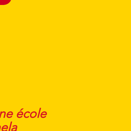
une école
ela